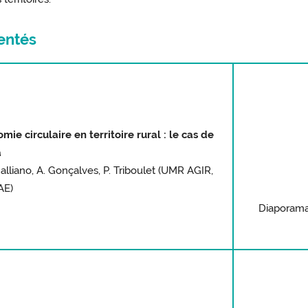
sentés
ie circulaire en territoire rural : le cas de
a
alliano, A. Gonçalves, P. Triboulet (UMR AGIR,
AE)
Diaporama 