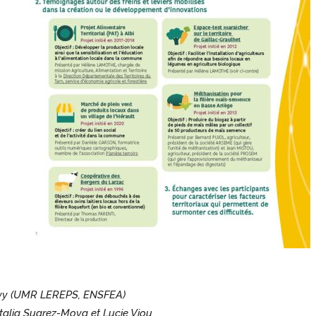
evy (UMR LEREPS, ENSFEA)
atalia Suarez-Moya et Lucie Viou