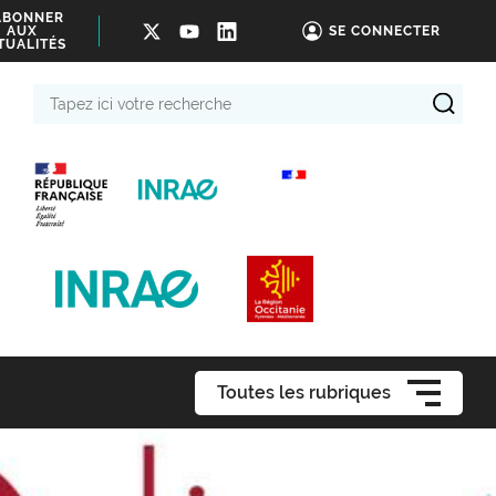
ABONNER
AUX
SE CONNECTER
TUALITÉS
Tapez
ici
votre
recherche
Toutes les rubriques