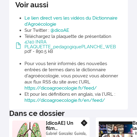
Voir aussi
Le lien direct vers les vidéos du Dictionnaire
d'Agroécologie
Sur Twitter :
@dicoAE
Téléchargez la plaquette de présentation
4740 INRA
PLAQUETTE_pedagogiquePLANCHE_WEB
pdf - 890,5 kB
Pour vous tenir informés des nouvelles
entrées de termes dans le dictionnaire
d'agroéocologie, vous pouvez vous abonner
aux flux RSS du site avec l'URL
https://dicoagroecologie.fr/feed/
Et pour les définitions en anglais, via l'URL :
https://dicoagroecologie.fr/en/feed/
Dans ce dossier
[dicoAE] Un
B
En savoir plus
film
l
d’animation
j
Gabriel Gonzalez Guirola,
« R