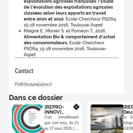
exploitations agricoles françaises ? Etude
de l’évolution des exploitations agricoles
classées selon leurs apports en travail
entre 2000 et 2010
, Ecole-Chercheur PSDR4,
15-18 novembre 2016, Toulouse-Aspet
Maigné E., Monier S. et Poméon T., 2016,
Alimentation Bio & comportement d’achat
des consommateurs
, Ecole-Chercheur
PSDR4, 15-18 novembre 2016, Toulouse-
Aspet
Contact
PSDR-Occitanie[a]inra.fr
Dans ce dossier
[REPRO-
[RE
En savoir plus
INNOV]
Deu
C'est le
com
C’est virtuellement
La 5
printemps...
oral
que s’est tenu, du 25
Géogr
de
con
au 27 mars 2020, le «
(GEOI
l'innovation
inte