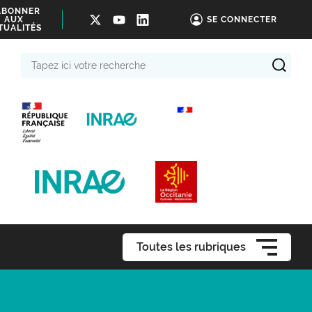
ABONNER
AUX
SE CONNECTER
TUALITÉS
Tapez
ici
votre
recherche
Toutes les rubriques