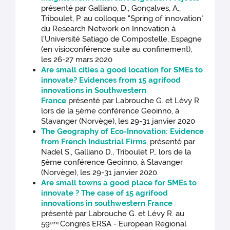
présenté par Galliano, D., Gonçalves, A.,
Triboulet, P. au colloque "Spring of innovation"
du Research Network on Innovation à
l'Université Satiago de Compostelle, Espagne
(en visioconférence suite au confinement),
les 26-27 mars 2020
Are small cities a good location for SMEs to
innovate? Evidences from 15 agrifood
innovations in Southwestern
France
présenté par Labrouche G. et Lévy R.
lors de la 5ème conférence Geoinno, à
Stavanger (Norvège), les 29-31 janvier 2020
The Geography of Eco-Innovation: Evidence
from French Industrial Firms
, présenté par
Nadel S., Galliano D., Triboulet P., lors de la
5ème conférence Geoinno, à Stavanger
(Norvège), les 29-31 janvier 2020.
Are small towns a good place for SMEs to
innovate ? The case of 15 agrifood
innovations in southwestern France
présenté par Labrouche G. et Lévy R. au
59
Congrès ERSA - European Regional
eme