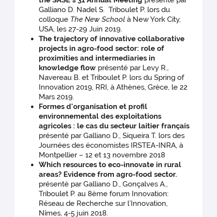
the SASE’s 31 Annual Meeting
présenté par
Galliano D. Nadel S. Triboulet P. lors du
colloque
The New School
à New York City,
USA, les 27-29 Juin 2019.
The trajectory of innovative collaborative
projects in agro-food sector: role of
proximities and intermediaries in
knowledge flow
présenté par Levy R.,
Navereau B. et Triboulet P. lors du Spring of
Innovation 2019, RRI, à Athènes, Grèce, le 22
Mars 2019.
Formes d'organisation et profil
environnemental des exploitations
agricoles : le cas du secteur laitier français
présenté par Galliano D., Siqueira T. lors des
Journées des économistes IRSTEA-INRA, à
Montpellier – 12 et 13 novembre 2018
Which resources to eco-innovate in rural
areas? Evidence from agro-food sector.
présenté par Galliano D., Gonçalves A.,
Triboulet P. au 8ème forum Innovation:
Réseau de Recherche sur l’Innovation,
Nîmes, 4-5 juin 2018.