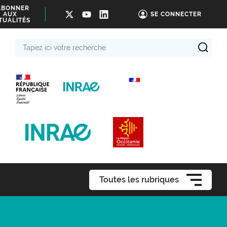
ABONNER
AUX
SE CONNECTER
TUALITÉS
Tapez
ici
votre
recherche
Toutes les rubriques