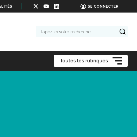
LITÉS
SE CONNECTER
Tapez
ici
votre
recherche
Toutes les rubriques