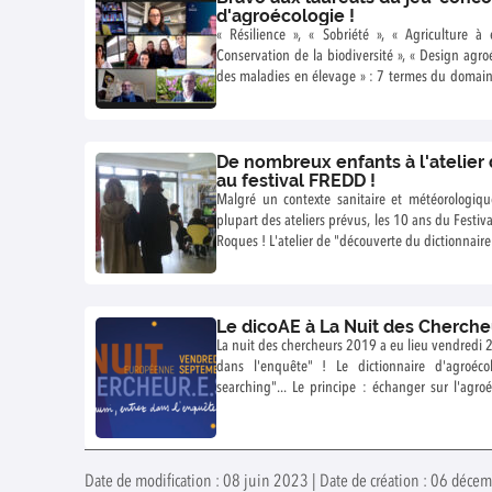
d'agroécologie !
« Résilience », « Sobriété », « Agriculture à 
Conservation de la biodiversité », « Design agroé
des maladies en élevage » : 7 termes du domaine 
de ce premier jeu-concours du dictionnaire d’ag
aux 5 étudiantes de l’INP-ENSAT, pour la définit
Arrivent en 2ème et 3ème place, les groupes de
De nombreux enfants à l'atelier
Université de Lorraine ayant défini respecti
au festival FREDD !
Traitements alternatifs des maladies en élevage 
Malgré un contexte sanitaire et météorologiqu
original pour approfondir l’autonomie, les conn
plupart des ateliers prévus, les 10 ans du Festiv
et vulgarisation des étudiants.
Roques ! L'atelier de "découverte du dictionnaire
50 visiteurs y sont passés.
Le dicoAE à La Nuit des Cherch
La nuit des chercheurs 2019 a eu lieu vendredi
dans l'enquête" ! Le dictionnaire d'agroéc
searching"... Le principe : échanger sur l'agro
dicoAE grâce à la "roue de l'agroécologie" en 10 m
Date de modification : 08 juin 2023 | Date de création : 06 déce