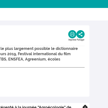
Imprimer
Partager
le plus largement possible le dictionnaire
rs 2019, Festival international du film
(TBS, ENSFEA, Agreenium, écoles
résenté à la journée "Agroécologie" de
En savoir plus