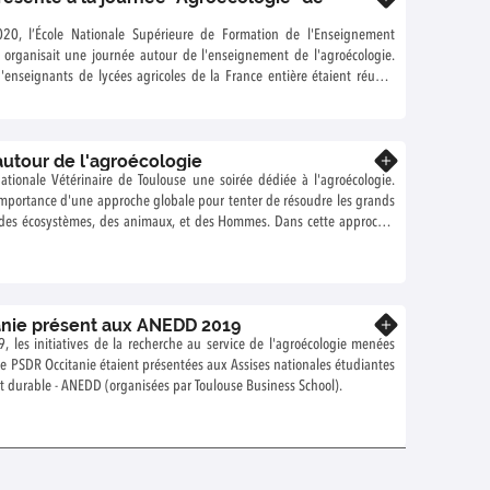
20, l’École Nationale Supérieure de Formation de l'Enseignement
 organisait une journée autour de l'enseignement de l'agroécologie.
'enseignants de lycées agricoles de la France entière étaient réunis.
ité pour présenter le dictionnaire d'agroécologie : ressource gratuite
entre autre à être mobilisée dans l'enseignement !
 autour de l'agroécologie
En savoir plus
ationale Vétérinaire de Toulouse une soirée dédiée à l'agroécologie.
importance d'une approche globale pour tenter de résoudre les grands
é des écosystèmes, des animaux, et des Hommes. Dans cette approche,
 mobiliser pour faire évoluer pratiques de production et modes de
s doivent s'emparer de ces enjeux : acteurs des territoires ruraux, ils
s ! C'est ce que prônent Léa et Olivia, deux étudiantes ayant mené cet
res.
nie présent aux ANEDD 2019
En savoir plus
9, les initiatives de la recherche au service de l'agroécologie menées
 PSDR Occitanie étaient présentées aux Assises nationales étudiantes
durable - ANEDD (organisées par Toulouse Business School).