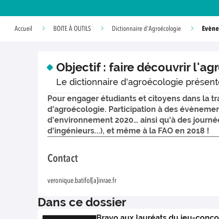
Evène
Accueil
BOITE À OUTILS
Dictionnaire d'Agroécologie
Objectif : faire découvrir l'a
Le dictionnaire d'agroécologie présen
Pour engager étudiants et citoyens dans la tr
d'agroécologie. Participation à des évènement
d’environnement 2020… ainsi qu'à des journé
d'ingénieurs...), et même à la FAO en 2018 !
Contact
veronique.batifol[a]inrae.fr
Dans ce dossier
Bravo aux lauréats du jeu-conco