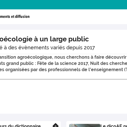
ments et diffusion
groécologie à un large public
té à des évènements variés depuis 2017
ansition agroécologique, nous cherchons à faire découvrir 
s grand public : Fête de la science 2017, Nuit des chercheu
es organisées par des professionnels de l'enseignement 
urs du dictionnaire
Le dicoAE p
En savoir plus