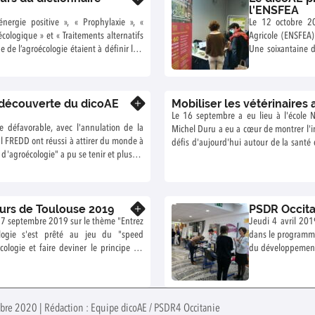
l'ENSFEA
énergie positive », « Prophylaxie », «
Le 12 octobre 20
cologique » et « Traitements alternatifs
Agricole (ENSFEA)
de l’agroécologie étaient à définir lors
Une soixantaine d
roécologie. Le premier prix est attribué
Une belle opportun
ion « Agriculture à énergie positive » !
en ligne destinée 
s écoles de INP-Purpan et de l’ENSAIA-
 découverte du dicoAE
Mobiliser les vétérinaires
vement « Design agroécologique » et «
En savoir plus
». Les enseignants ont trouvé l’exercice
Le 16 septembre a eu lieu à l'école N
e défavorable, avec l'annulation de la
aissances et les compétences en synthèse
Michel Duru a eu a cœur de montrer l'
al FREDD ont réussi à attirer du monde à
défis d'aujourd'hui autour de la sant
 d'agroécologie" a pu se tenir et plus de
l’agroécologie est l’un des outils à
consommation. Quant aux vétérinaires, il
ont leur rôle à jouer dans ces transition
été une enquête auprès de 52 vétérinai
eurs de Toulouse 2019
PSDR Occita
En savoir plus
 27 septembre 2019 sur le thème "Entrez
Jeudi 4 avril 201
ologie s'est prêté au jeu du "speed
dans le programme
écologie et faire deviner le principe du
du développement 
inutes... pas si simple !
mbre 2020 | Rédaction : Equipe dicoAE / PSDR4 Occitanie