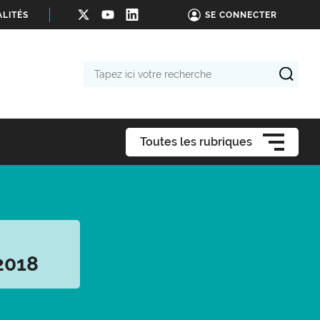
LITÉS
SE CONNECTER
Tapez
ici
votre
recherche
Toutes les rubriques
2018