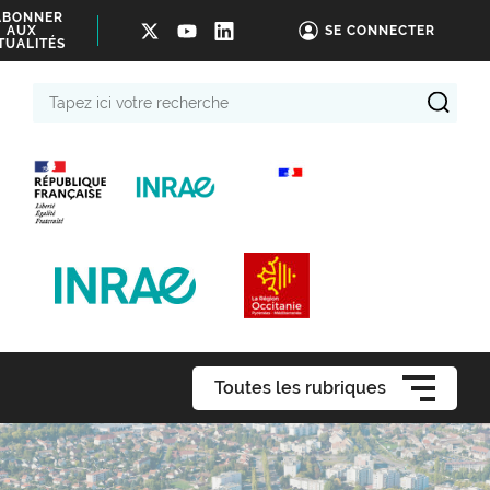
ABONNER
AUX
SE CONNECTER
TUALITÉS
Tapez
ici
votre
recherche
Toutes les rubriques