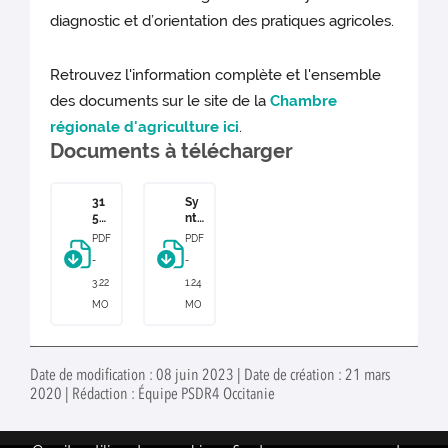
diagnostic et d’orientation des pratiques agricoles.
Retrouvez l'information complète et l'ensemble
des documents sur le site de la
Chambre
régionale d'agriculture ici
.
Documents à télécharger
31
Sy
58
nth
CR
ès
PDF
PDF
AM
e
-
-
P
Jo
Br
urn
3.22
1.24
oc
ée
MO
MO
hur
ré
e
gio
bio
nal
div
e
Date de modification : 08 juin 2023 | Date de création : 21 mars
ers
Bio
2020 | Rédaction : Équipe PSDR4 Occitanie
ite
div
-
ers
co
ité
mp
&